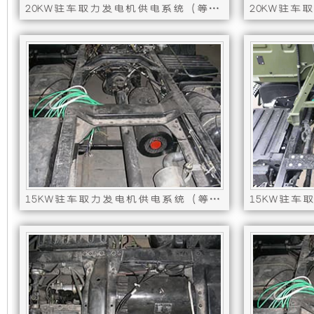
20KW驻车取力发电机供电系统（等功率）
发
新
,取力发电电机型号 : SCT20-3-YC,监管单元主机型号 :
,取力发电机型号
电
设
机
计，
组
噪
而
音
言，
更
15KW驻车取力发电机供电系统（等功率）
在
低，
,取力发电电机型号 : SCT15-3-YC,监管单元
,取力发电电
其
性
基
能