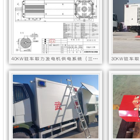
机
静
组，
音
是
发
相
电
40KW驻车取力发电机供电系统（三相）
对
机
,取力发电电机型号 : SCT40-3-YC,监管单元主机型号 :
,取力发电机型号
于
组
开
采
放
用
式
全