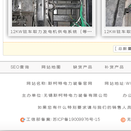
础
更
上
稳
12KW驻车取力发电机供电系统（等功率）
增
定，
,取力发电机型号 : SCT12-3-YC,监管单元主
,取力发电机
加
维
[ 总数量
了
护
SEO查询
网站地图
缺货产品
补货产品
一
保
网站名称:斯柯特电力装备官网
网站地址:WWW
个
养
主办单位:无锡斯柯特电力装备有限公司
办
如果您有什么特别要求请与我们的销售人
装
方
工信部备案:
苏ICP备19009976号-15
置，
便，