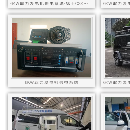
6KW取力发电机供电系统-猛士CSK系列
发
新
,取力发电电机型号 : S4C6000PLD,监管单元主机
,取力发电电机
电
设
机
计，
组
噪
而
音
言，
更
6KW取力发电机供电系统
在
低，
,取力发电电机型号 : S4C6000PLD,监管单元主机型号 : S4
,取力发电电机
其
性
基
能