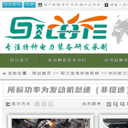
网站首页
柴油静音型发电机
陆用超静
当前位置 :
网站首页
>>
取力发电供电系统
>>
6KW取
静
我
6KW
音
们
取
力
发
发
的
显示方式 :
排列顺序 :
电
机
电
超