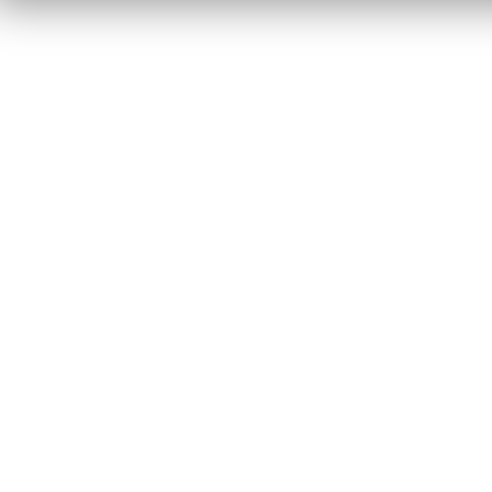
使
所
发
有
电
的
机
超
有
静
隔
音
音
发
和
电
防
机