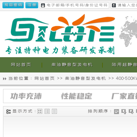
网站首页
柴油静音型发电机
陆用超静
当前位置 :
网站首页
>>
柴油静音型发电机
>>
400-50
静
我
400-
音
们
500KW
发
电
发
的
显示方式 :
排列顺序 :
机
电
超