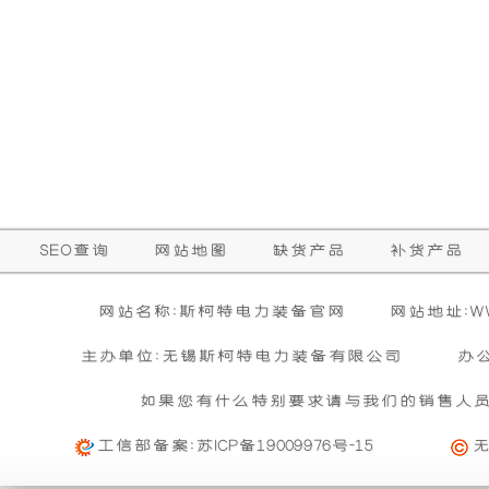
础
更
上
稳
增
定，
加
维
了
护
SEO查询
网站地图
缺货产品
补货产品
一
保
网站名称:斯柯特电力装备官网
网站地址:WWW
个
养
主办单位:无锡斯柯特电力装备有限公司
办
如果您有什么特别要求请与我们的销售人
装
方
工信部备案:
苏ICP备19009976号-15
置，
便，