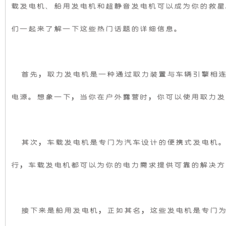
电
载
发电机
、船用
发电机
和超静音
发电机
可以成为你的救星
机
静
机、
船
们一起来了解一下这些热门话题的详细信息。
用
组，
音
发
电
是
发
机
和
首先，取力
发电机
是一种通过取力装置与车辆引擎相
超
相
电
静
电源。想象一下，当你在户外露营时，你可以使用取力
发
音
发
对
机
电
机
于
组
的
其次，车载
发电机
是专门为汽车设计的便携式
发电机
简
要
开
采
介
行，车载
发电机
都可以为你的电力需求提供可靠的解决方
绍
放
用
式
全
接下来是船用
发电机
，正如其名，这些
发电机
是专门