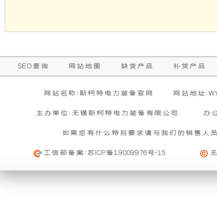
础
更
上
稳
增
定，
SEO查询
网站地图
缺货产品
补货产品
加
维
网站名称:斯柯特电力装备官网
网站地址:WWW
了
护
主办单位:无锡斯柯特电力装备有限公司
办
一
保
如果您有什么特别要求请与我们的销售人
工信部备案:
苏ICP备19009976号-15
个
养
装
方
置，
便，