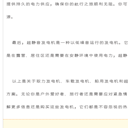
提供持久的电力供应，确保你的航行之旅顺利无阻。你可
发
新
源。
电
设
机
计，
最后，超静音
发电机
是一种以低噪音运行的
发电机
。
组
噪
是在露营、居住区还是需要在安静环境中使用电力，超静
而
音
言，
更
以上是关于取力
发电机
、车载
发电机
、船用
发电机
和
在
低，
方案。无论你是户外爱好者、旅行者还是需要应对紧急情
其
性
解更多信息还是购买这些
发电机
，它们都是不容忽视的热
基
能