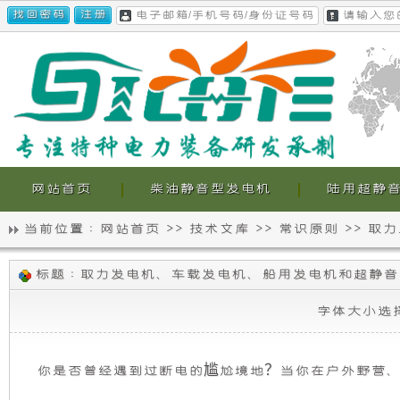
网站首页
柴油静音型发电机
陆用超静
当前位置 :
网站首页
>>
技术文库
>>
常识原则
>>
取力
静
我
取
标题 : 取力发电机、车载发电机、船用发电机和超静
音
们
力
发
字体大小选
电
发
的
机、
车
电
超
载
你是否曾经遇到过断电的尴尬境地？当你在户外野营
发