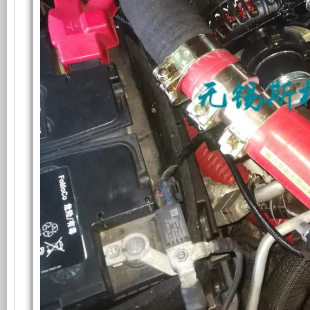
Ford
雨
组
F150
功
产
能。
品
利
可
用
以
外
与
壳
进
将
口
开
品