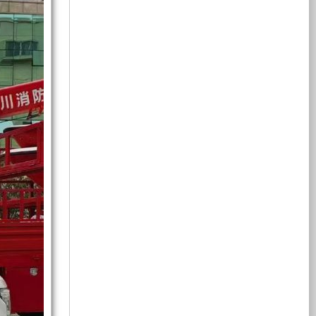
力
力
691N·m。
援
发
组、
发
储
这
等
电
备
一
领
为
数
机，
电
水
域。
再
137kW/470N·m，
据，
使
配
柴
相
用
机
泵
合
油
比
时
配
机
老
需
套
的
款
供
机
注
的
特
车
意
取
点
型
发
电
组、
力
是
略
动
发
扭
有
机
电
矩
提
负
系
天
机
大
荷、
升。；
监
但
设
在
控
功
统，
然
备
此
管
率
维
平
理
护
小，
台
巧
气
单
及
加
上
元，
安
速
改
加
全
略
妙
机
装
装
操
慢
的