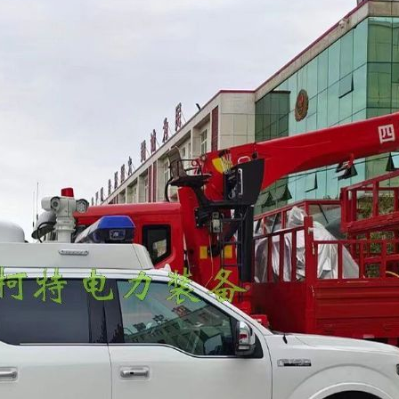
设
维
计，
护
超
简
静
单
音
方
技
便
术
等
有
特
效
性，