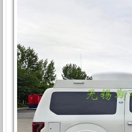
统
础
更
在
福
特
上
稳
F150
消
防
增
定，
指
挥
加
维
车
上
的
了
护
应
用
6KW
一
保
取
力
个
养
发
电
机
装
方
供
电
置，
便，
系
统