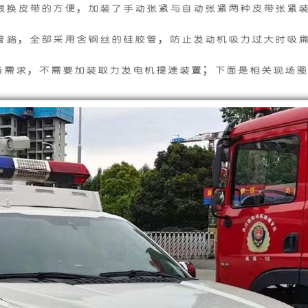
跟换皮带的方便，加装了手动张紧与自动张紧两种皮带张紧
供
产
管路，全部采用含钢丝的硅胶管，防止发动机吸力过大时吸
高
的
备需求，不需要加装取力发电机提速装置；下面是相关现场图
性
超
能
静
的
音
车
船
载
用
发
发
电
电