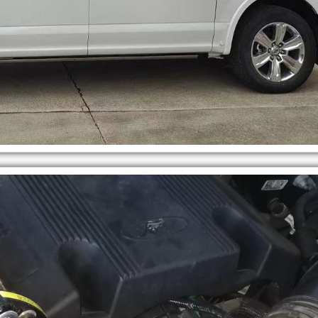
降
产
低
品
噪
可
音，
提
满
供
足
定
你
制
的
化
车
服