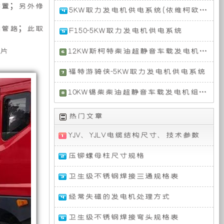
力
取
12KW
装置；另外修
特
供
5KW取力发电机供电系统(依维柯欧胜电视转播车)
发
力
超
电
发
静
配
扁管路；此取
机
F150-5KW取力发电机供电系统
电
的
电
音
置
供
机
车
型
全
电
片
通
12KW斯柯特柴油超静音车载发电机组（分体式三相短轴 50HZ）
载
号
新
力
特
系
过
发
F-
F1C，
12KW
统
取
电
福特游骑侠-5KW取力发电机供电系统
150
排
斯
（三
力
机
装
种
搭
量
柯
福
相）
器
组-
10KW锡柴柴油超静音车载发电机组（整体式单相50HZ）
载
3.0
特
特
利
(分
3.5T
发
柴
游
备
定
10KW
用
体
双
动
油
骑
热门文章
锡
车
短
涡
机
超
侠
柴
辆
轴)
有
轮
制
的
静
搭
YJV、YJLV电缆结构尺寸、技术参数
柴
发
增
依
音
载
油
动
压
维
车
的
超
机
压铆螺母柱尺寸规格
限
型
V6
柯
载
汽
静
动
发
欧
发
油
音
力
卫生级不锈钢焊接三通规格表
动
胜
电
公
电
机
车
发
改
机
机，
是
载
电，
经常失磁的发电机处理方式
装
组
其
发
2.3T，
具
司
力
的
（整
发
电
动
有
卫生级不锈钢焊接弯头规格表
电
体
动
机
力