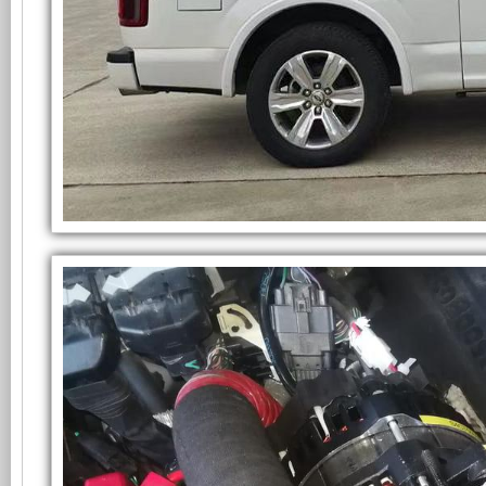
在
使
所
福
特
F150
发
有
消
防
电
的
指
挥
车
机
超
上
的
应
有
静
用
Application
隔
音
of
6kW
power
音
发
take-
off
和
电
generator
power
supply
防
机
system
in