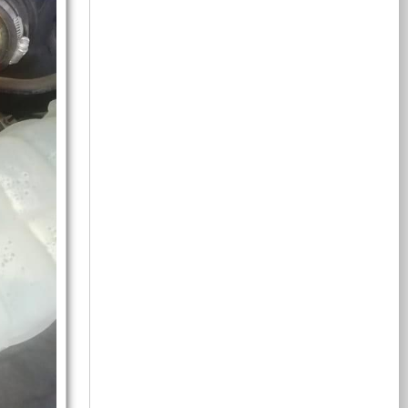
的
行，
力
发
单
此
影
速
发
电
相
车
电
机
电
搭
机
响
移
供
也
载
供
电
可
5KW
电
系
以
的
系
车
动
输
取
统；
统
出
力
此
能
辆
15KW
电
发
车
在
的
电
选
驻
三
装
车
机；
负
站、
相
的
时
怠
是
提
电，
速
5KW
载
供
集
单
状
取
5KW
相
态
力
的
电
下
能
装
发
电
功
柴
电
力
率
油
机
输
与
版
力，
箱
供
三
无
出，
电
相
需
加
有
系
电
电
提
装
功
速
统，