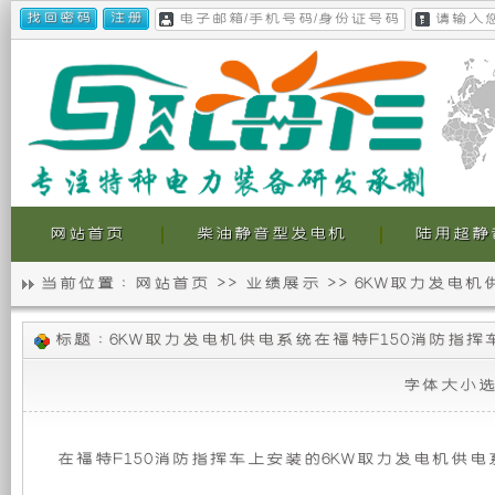
网站首页
柴油静音型发电机
陆用超静
当前位置 :
网站首页
>>
业绩展示
>>
6KW取力发电机
静
我
6KW
标题 : 6KW取力发电机供电系统在福特F150消防指
音
们
取
力
字体大小
发
发
的
电
机
电
超
供
在福特F150消防指挥车上安装的6KW取力发电机供
电