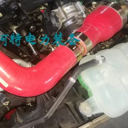
辆
务。
用
发
电
需
求。