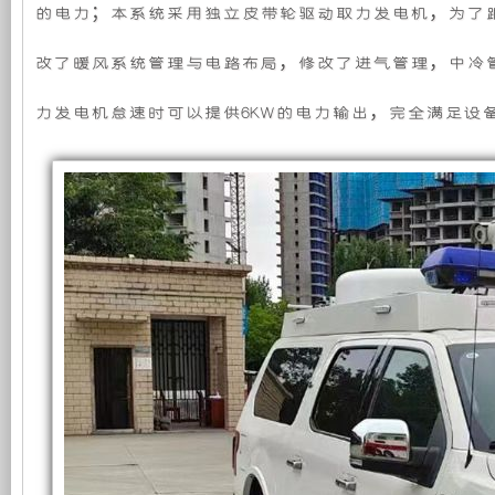
系
的电力；本系统采用独立皮带轮驱动取力发电机，为了
机
静
统
在
改了暖风系统管理与电路布局，修改了进气管理，中冷
福
组，
音
特
F150
力发电机怠速时可以提供6KW的电力输出，完全满足设
是
发
消
防
指
相
电
挥
车
上
对
机
的
应
于
组
用
6KW
取
开
采
力
发
放
用
电
机
供
式
全
电
系