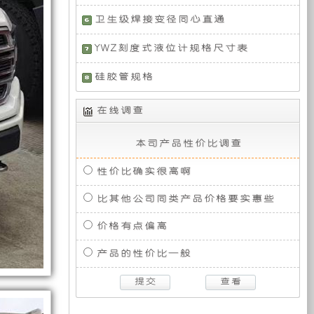
高
视
式
机
组
研
装
储
效、
转
三
卫生级焊接变径同心直通
在
（整
备
灵
播
相
5850
体
为
活、
发
短
备
转
YWZ刻度式液位计规格尺寸表
式
车，
便
190kW/450N·m，
轴 50HZ）
时
单
配
携
标
能
相
备
硅胶管规格
生
主
等
准
够
50HZ）
独
优
和
迸
立
福
在线调查
点，
发
产
要
的
特
广
出
取
撼
泛
450
力
本司产品性价比调查
路
的
包
应
马
发
者
用
力
电
性价比确实很高啊
差
于
的
机
全
括
不
工
最
驱
比其他公司同类产品价格要实惠些
程、
多；
大
动
消
柴
时
功
灯
轮
价格有点偏高
防、
油
来
率，
冷
机
搭
峰
产品的性价比一般
取
塔
藏
也
载
值
及
是
5KW
扭
应
的
力
2.3T，
机
矩
急
取
动
为
救