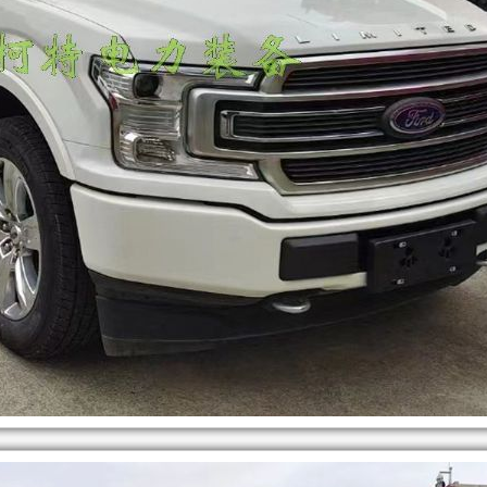
机，
机
专
具
为
备
车
噪
辆
音
用
低、
发
油
电
耗
而
低、