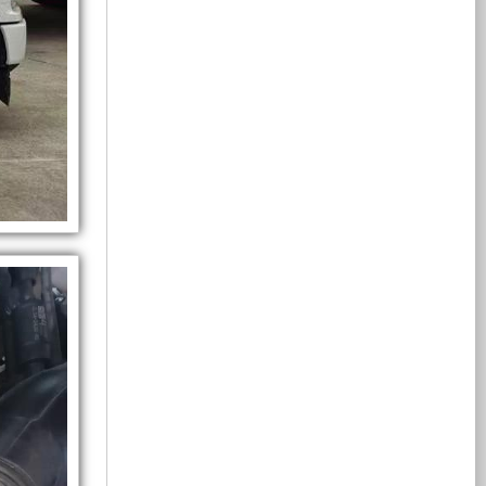
储
作。
但
福
利
组、
能
等
低
特
系
功
扭
F150
率
爆
人
统，
用
灯
驻
发
防
有
车
力
信
效
车
发
塔
强。
息
支
电
柴
处
撑
系
油
理
起
辆
水
统
版
车
车
增
的
可
内
加
更
以
有
电
泵
了
适
安
视
等
合
装
转
限
一
功
取
怠
播
率
力
速
设
装
发
状
备
空
体
电
态
的
置，
机
下
用
可
的
间，
3-
机、
以
电；
怠
6KW
输
此
速
的
出
套
不
高
运
取
15KW
取
力