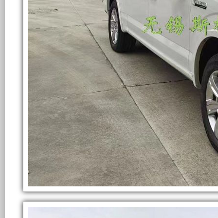
统
发
新
在
福
电
设
特
F150
消
机
计，
防
指
挥
组
噪
车
上
而
音
的
应
用
言，
更
6KW
取
在
低，
力
发
电
其
性
机
供
电
基
能
系