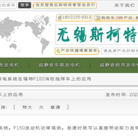
会员登录后购物将享受会员价
关于我们
180-2155-9313
购物车:
0
种产品; 
产品快捷搜索服务
音发电机
超静音车载发电机
超静音船用发电
供电系统在福特F150消防指挥车上的应用
本
本
挥车上的应用
发布时间: 202
公
公
选择: [
特大
大
普通
]
司
司
提
生
电系统，F150发动机功率强劲，怠速时就可以直接带动取力发电