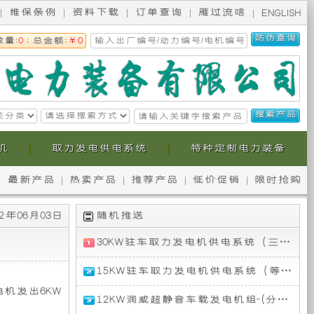
维保条例
资料下载
订单查询
雁过流唁
ENGLISH
数量:
0
; 总金额:
￥0
机
取力发电供电系统
特种定制电力装备
最新产品
热卖产品
推荐产品
低价促销
限时抢购
无
本
2年06月03日
随机推送
锡
公
30KW驻车取力发电机供电系统（三相）
斯
司
30KW
15KW驻车取力发电机供电系统（等功率）
驻
柯
提
车
机发出6KW
驻
12KW润威超静音车载发电机组-(分体短轴)
取
车