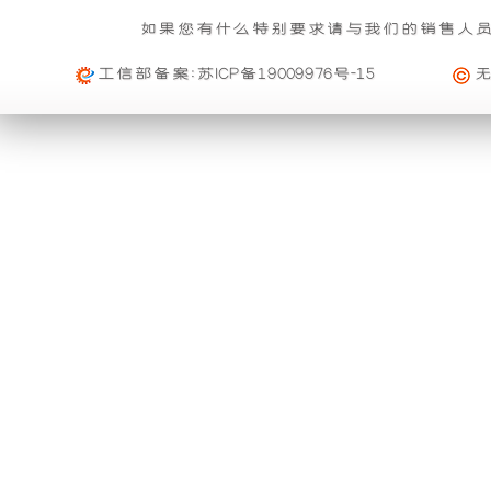
基本重量 : 运费由买家承担或者按合同说明执行
信
雨
组
的
如果您有什么特别要求请与我们的销售人
购买公司产品，运费减免优惠方案政策
息
免费范围 : 此配送方式暂无免配送
维
活动时间 : 从
2023年12月20日 0点0分
到
2030年12月3
工信部备案:
苏ICP备19009976号-15
功
产
配送范围 : 按收货人地址
修
活动对象 : 所有人
能。
品
及
大件配载（运费到付）
购物满足一定额度进行打折活动再升级
索
利
可
所需时间 : 4-6 天 [ 国内 ]
活动时间 : 从
2026年01月01日 0点0分
到
2026年12月3
赔
计费方式 : 按订单计费(基本费)
用
以
活动对象 : 所有人
规
基本重量 : 运费由买家承担或者按合同说明执行
外
与
定
免费范围 : 此配送方式暂无免配送
购买本公司产品均可获得购物券在本站消费
一、
配送范围 : 按收货人地址
壳
进
活动时间 : 从
2025年11月01日 0点0分
到
2026年10月
质
活动对象 : 所有人
将
口
专车快运（运费到付）
量
所需时间 : 1-2 天 [ 国内 ]
保
购买本公司产品均可获得优惠券在本站使用
开
品
计费方式 : 按订单计费(基本费)