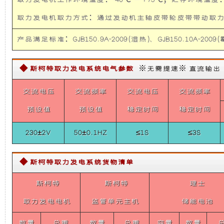
取力发电机工作环境温度：-40℃ — +75℃；贮存环境温度：-
指
础
更
挥
取力发电机取力方式：通过发动机主轴皮带轮皮带带
车)
5KW
取
上
稳
力
产品满足标准：GJB150.9A-2009(湿热)、GJB150.10A-2009(霉
发
电
增
定，
机
◆ 斯柯特取力发电系统电气参数
※无需提速※ 直流输出【需定
供
加
维
电
交流电压
交流频率
交流电压
交流频率
系
统
了
护
预设值
预设值
稳定时间
稳定时间
(福
特
230±2V
50±0.1HZ
≤1S
≤3S
F150
一
保
应
急
个
养
救
◆ 斯柯特取力发电系统货物清单
援
指
斯柯特
装
斯柯特
方
理士
挥
车)
5KW
取力发电电机
监管单元主机
储能电池
置，
便，
Belt
Power
数量
总重
数量
总重
容量
数量