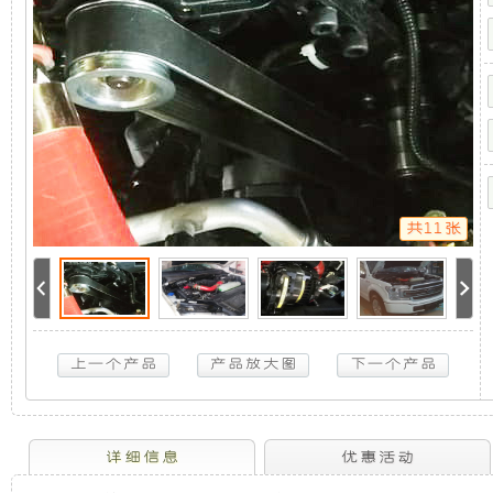
系
机
静
统
(福
特
组，
音
F150
应
是
发
急
救
援
相
电
指
挥
共11张
车)
5KW
对
机
取
力
于
组
发
电
机
开
采
供
电
放
用
系
统
(福
式
全
详细信息
优惠活动
特
F150