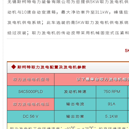
无锡斯柯特电力装备有限公司为您提供5KW取力发电机供电系统
应
发
新
急
动机与10速自动变速箱，最大净功率升至311kW，峰值扭
救
电
设
援
发电机供电系统；此车选装的是5KW取力发电机供电系统
指
挥
经过改装；取力发电机的传动皮带采用机械固定式压紧
机
计，
车)
5KW
取
力
组
噪
发
电
而
音
机
◆ 斯柯特取力发电配置及发电机参数
供
电
言，
更
取力发电电机型号
以下是单台取力发电机相
系
统
在
低，
(福
S4C5000PLD
发动机转速
750 RPM
特
F150
取力发电电机电压
输出电流
91A
其
性
应
急
DC 56 V
输出功率
5.1KW
救
基
能
援