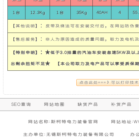
System
使
所
For
1台
12.3Kg
1台
35Kg
40AH
4
55
FORD
FT150
发
有
【其他说明】：皮带及绕法可在安装交付后，在网站防伪
电
的
【售后服务】：非人为原因造成的质量问题，取力发电机
机
超
【特别申明】：★低于3.0排量的汽油车安装怠速5KW及
出剩余扭矩不足★ 【本公司取力发电产品可以享受质保
有
静
隔
音
音
发
保
SEO查询
网站地图
缺货产品
补货产品
购买本公司产品达到规定金额可获增三滤
零担运输（运费到付）
修
和
电
活动时间 : 从
所需时间 : 3-4 天 [ 国内 ]
2026年01月01日 0点0分
到
2026年12月3
暂
网站名称:斯柯特电力装备官网
网站地址:WWW
期
无
活动对象 : 所有人
计费方式 : 按订单计费(基本费)
防
机
相
主办单位:无锡斯柯特电力装备有限公司
办
内
关