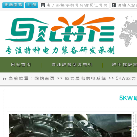
网站首页
柴油静音型发电机
陆用超静
当前位置 :
网站首页
>>
取力发电供电系统
>>
5KW取
静
我
5KW
音
们
5K
取
力
发
发
的
电
机
电
超
供
电