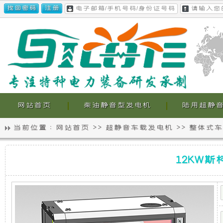
网站首页
柴油静音型发电机
陆用超静
当前位置 :
网站首页
>>
超静音车载发电机
>>
整体式车
静
我
12KW
音
们
12KW
斯
柯
特
发
的
柴
油
电
超
超
静