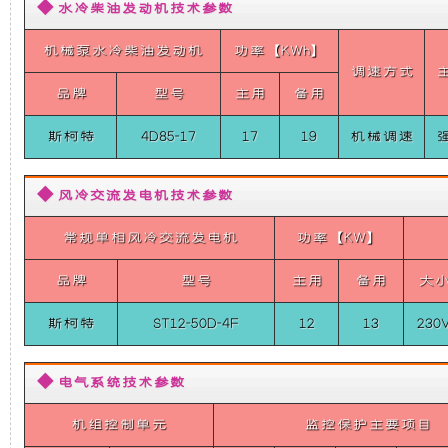
机
◆ 水冷柴油发动机技术参数
础
更
组
（整
机械泵水冷柴油发动机
功率【KWh】
体
上
稳
调速方式
式
品牌
型号
主用
备用
单
相
增
定，
50HZ）
斯柯特
4D85-17
17
19
机械调速
12KW
加
维
斯
柯
◆ 风冷交流发电机技术参数
特
了
护
柴
常规单相风冷交流发电机
功率【KW】
油
超
一
保
品牌
型号
主用
备用
大
静
音
个
养
车
斯柯特
ST12-50D-4F
12
13
230
载
发
装
方
电
◆ 电气系统技术参数
机
置，
便，
组
机组控制单元
监控保护主要项目
（整