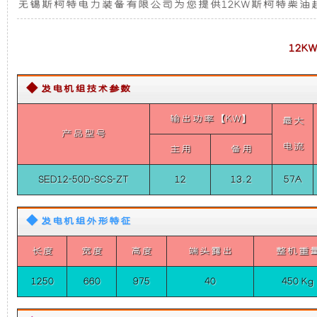
无锡斯柯特电力装备有限公司为您提供12KW斯柯特柴油超
发
发
新
电
机
电
设
12
组
（整
体
机
计，
式
◆ 发电机组技术参数
单
相
组
噪
输出功率【KW】
最大
50HZ）
产品型号
12KW
电流
主用
备用
而
音
斯
柯
SED12-50D-SCS-ZT
12
13.2
57A
特
言，
更
柴
油
◆ 发电机组外形特征
在
低，
超
静
音
长度
宽度
高度
端头露出
整机重
其
性
车
载
1250
660
975
40
450 Kg
发
基
能
电