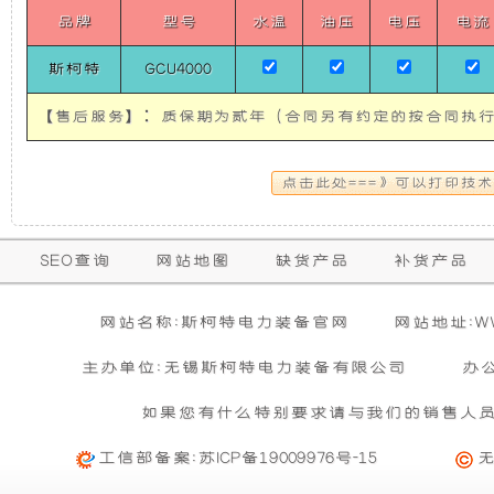
体
使
所
品牌
型号
水温
油压
电压
电流
式
单
斯柯特
GCU4000
相
发
有
50HZ）
12KW
【售后服务】：质保期为贰年（合同另有约定的按合同执行
电
的
SICOTE
Vehicle
Silent
机
超
Generator
Set
(single-
有
静
保
SEO查询
网站地图
缺货产品
补货产品
phase
购买本公司产品达到规定金额可获增三滤
零担运输（运费到付）
50HZ)
修
隔
音
活动时间 : 从
所需时间 : 3-4 天 [ 国内 ]
2026年01月01日 0点0分
到
2026年12月3
暂
网站名称:斯柯特电力装备官网
网站地址:WWW
期
无
活动对象 : 所有人
计费方式 : 按订单计费(基本费)
音
发
相
主办单位:无锡斯柯特电力装备有限公司
办
内
关
基本重量 : 运费由买家承担或者按合同说明执行
信
和
电
的
如果您有什么特别要求请与我们的销售人
购买公司产品，运费减免优惠方案政策
息
免费范围 : 此配送方式暂无免配送
维
活动时间 : 从
2023年12月20日 0点0分
到
2030年12月3
工信部备案:
苏ICP备19009976号-15
防
机
配送范围 : 按收货人地址
修