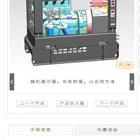
音
机
静
车
载
发
组，
音
电
机
是
发
组
（整
体
相
电
式
单
共1张
相
对
机
50HZ）
12KW
随机展示图，非实物图，以合同为准
于
组
斯
柯
特
开
采
柴
油
放
用
超
静
音
式
全
详细信息
优惠活动
车
载