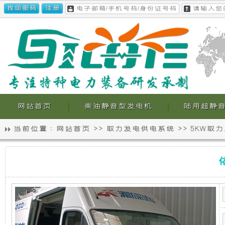
网站首页
柴油静音型发电机
陆用超静
当前位置 :
网站首页
>>
取力发电供电系统
>>
5KW取
静
我
依
音
们
维
柯
欧
发
的
胜
采
电
超
访
车-5KW