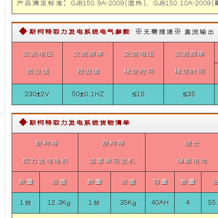
胜
产品满足标准：GJB150.9A-2009(湿热)、GJB150.10A-2009(霉
础
更
采
访
车-5KW
◆ 斯柯特取力发电系统电气参数
※无需提速※ 直流输出【需定
上
稳
取
力
交流电压
交流频率
交流电压
交流频率
发
增
定，
电
预设值
预设值
稳定时间
稳定时间
机
加
维
供
电
230±2V
50±0.1HZ
≤1S
≤3S
系
了
护
统
5KW
◆ 斯柯特取力发电系统货物清单
Belt
一
保
Power
斯柯特
斯柯特
理士
System
个
养
For
取力发电电机
监管单元主机
储能电池
IVECO
F1C3.0
装
方
数量
总重
数量
总重
容量
数量
1台
12.3Kg
置，
1台
35Kg
40AH
便，
4
55