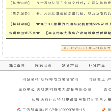
【其他说明】：皮带及绕法可在安装交付后，在网站防伪
使
所
【售后服务】：非人为原因造成的质量问题，取力发电机
发
有
【特别申明】：★低于3.0排量的汽油车安装怠速5KW及
电
的
出剩余扭矩不足★ 【本公司取力发电产品可以享受质保
机
超
有
静
保
SEO查询
网站地图
缺货产品
补货产品
隔
音
购买本公司产品达到规定金额可获增三滤
零担运输（运费到付）
修
活动时间 : 从
所需时间 : 3-4 天 [ 国内 ]
2026年01月01日 0点0分
到
2026年12月3
暂
音
发
网站名称:斯柯特电力装备官网
网站地址:WWW
期
无
活动对象 : 所有人
计费方式 : 按订单计费(基本费)
相
主办单位:无锡斯柯特电力装备有限公司
办
内
和
电
关
基本重量 : 运费由买家承担或者按合同说明执行
信
的
如果您有什么特别要求请与我们的销售人
购买公司产品，运费减免优惠方案政策
息
免费范围 : 此配送方式暂无免配送
防
机
维
活动时间 : 从
2023年12月20日 0点0分
到
2030年12月3
工信部备案:
苏ICP备19009976号-15