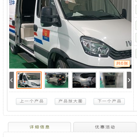
取
机
静
力
发
电
组，
音
机
供
是
发
电
系
统
相
电
依
维
共6张
柯
对
机
欧
胜
于
组
采
访
车-5KW
开
采
取
力
放
用
发
电
机
式
全
详细信息
优惠活动
供
电