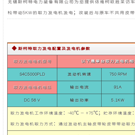
无锡斯柯特电力装备有限公司为您提供依维柯欧胜采访车-5K
系
发
新
统
松带动5KW的取力发电机发电；改装后与原车不共用皮带
依
电
设
维
柯
欧
机
计，
胜
采
◆ 斯柯特取力发电配置及发电机参数
访
组
噪
车-5KW
取
取力发电电机型号
以下是单台取力发电机相
而
音
力
发
S4C5000PLD
发动机转速
750 RPM
电
言，
更
机
取力发电电机电压
输出电流
91A
供
在
低，
电
DC 56 V
输出功率
5.1KW
系
统
其
性
依
取力发电机工作环境温度：-40℃ — +75℃；贮存环境温度：-
维
柯
取力发电机取力方式：通过发动机主轴皮带轮皮带带
基
能
欧