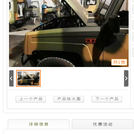
系
机
静
统
（勇
士
组，
音
BJ2022）
5KW
是
发
取
力
发
相
电
电
机
共1张
供
对
机
电
系
于
组
统
（勇
士
开
采
BJ2022）
5KW
放
用
取
力
发
式
全
详细信息
优惠活动
电
机