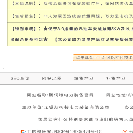
【其他说明】：皮带及绕法可在安装交付后，在网站防伪
使
所
【售后服务】：非人为原因造成的质量问题，取力发电机
发
有
【特别申明】：★低于3.0排量的汽油车安装怠速5KW及
电
的
出剩余扭矩不足★ 【本公司取力发电产品可以享受质保
机
超
有
静
保
SEO查询
网站地图
缺货产品
补货产品
隔
音
购买本公司产品达到规定金额可获增三滤
零担运输（运费到付）
修
活动时间 : 从
所需时间 : 3-4 天 [ 国内 ]
2026年01月01日 0点0分
到
2026年12月3
暂
音
发
网站名称:斯柯特电力装备官网
网站地址:WWW
期
无
活动对象 : 所有人
计费方式 : 按订单计费(基本费)
相
主办单位:无锡斯柯特电力装备有限公司
办
内
和
电
关
基本重量 : 运费由买家承担或者按合同说明执行
信
的
如果您有什么特别要求请与我们的销售人
购买公司产品，运费减免优惠方案政策
息
免费范围 : 此配送方式暂无免配送
防
机
维
活动时间 : 从
2023年12月20日 0点0分
到
2030年12月3
工信部备案:
苏ICP备19009976号-15