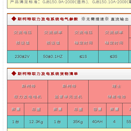
System
产品满足标准：GJB150.9A-2009(湿热)、GJB150.10A-2009(霉
础
更
For
BJ2022
◆ 斯柯特取力发电系统电气参数
※无需提速※ 直流输出【需定
上
稳
交流电压
交流频率
交流电压
交流频率
增
定，
预设值
预设值
稳定时间
稳定时间
加
维
230±2V
50±0.1HZ
≤1S
≤3S
了
护
◆ 斯柯特取力发电系统货物清单
一
保
斯柯特
斯柯特
理士
个
养
取力发电电机
监管单元主机
储能电池
装
方
数量
总重
数量
总重
容量
数量
1台
12.3Kg
置，
1台
35Kg
40AH
便，
4
5