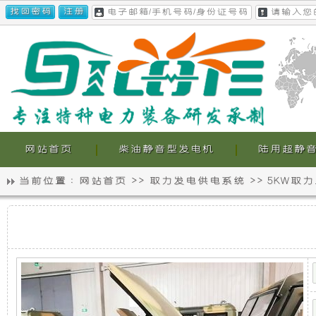
网站首页
柴油静音型发电机
陆用超静
当前位置 :
网站首页
>>
取力发电供电系统
>>
5KW取
静
我
5KW
音
们
取
力
发
发
的
电
机
电
超
供
电