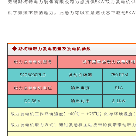
无锡斯柯特电力装备有限公司为您提供5KW取力发电机供电系
供
发
新
电
供了源源不断的动力，此动力可以在怠速状态下驱动5KW
系
电
设
统
（勇
士
机
计，
BJ2022）
5KW
◆ 斯柯特取力发电配置及发电机参数
取
组
噪
力
发
取力发电电机型号
以下是单台取力发电机相
而
音
电
机
S4C5000PLD
发动机转速
750 RPM
供
言，
更
电
取力发电电机电压
输出电流
91A
系
在
低，
统
DC 56 V
输出功率
5.1KW
（勇
士
其
性
BJ2022）
取力发电机工作环境温度：-40℃ — +75℃；贮存环境温度：-
5KW
Belt
取力发电机取力方式：通过发动机主轴皮带轮皮带带
基
能
Power