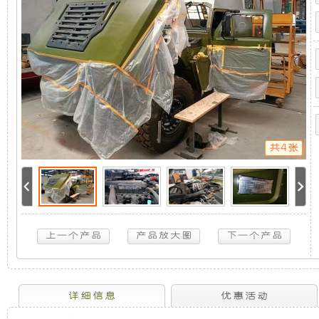
系
机
静
统-
猛
士
组，
音
CTL
系
是
发
列
5KW
取
相
电
力
发
共4张
电
对
机
机
供
于
组
电
系
统-
开
采
猛
士
放
用
CTL
系
列
式
全
详细信息
优惠活动
5KW
取