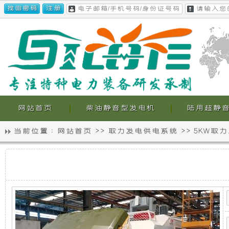
网站首页
柴油静音型发电机
陆用超静
当前位置 :
网站首页
>>
取力发电供电系统
>>
5KW取
静
我
5KW
音
们
取
力
发
发
的
电
机
电
超
供
电