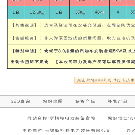
使
所
1台
12.3Kg
1台
35Kg
40AH
4
5
发
有
【其他说明】：皮带及绕法可在安装交付后，在网站防伪
电
的
【售后服务】：非人为原因造成的质量问题，取力发电机
机
超
【特别申明】：★低于3.0排量的汽油车安装怠速5KW及
出剩余扭矩不足★ 【本公司取力发电产品可以享受质保
有
静
隔
音
音
发
保
SEO查询
网站地图
缺货产品
补货产品
购买本公司产品达到规定金额可获增三滤
零担运输（运费到付）
修
和
电
活动时间 : 从
所需时间 : 3-4 天 [ 国内 ]
2026年01月01日 0点0分
到
2026年12月3
暂
网站名称:斯柯特电力装备官网
网站地址:WWW
期
无
活动对象 : 所有人
计费方式 : 按订单计费(基本费)
防
机
相
主办单位:无锡斯柯特电力装备有限公司
办
内
关