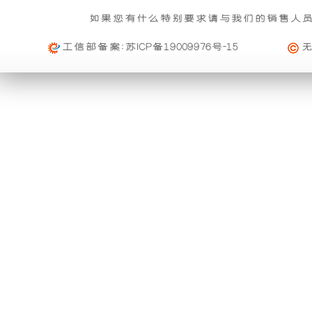
基本重量 : 运费由买家承担或者按合同说明执行
信
雨
组
的
如果您有什么特别要求请与我们的销售人
购买公司产品，运费减免优惠方案政策
息
免费范围 : 此配送方式暂无免配送
维
活动时间 : 从
2023年12月20日 0点0分
到
2030年12月3
工信部备案:
苏ICP备19009976号-15
功
产
配送范围 : 按收货人地址
修
活动对象 : 所有人
能。
品
及
大件配载（运费到付）
购物满足一定额度进行打折活动再升级
索
利
可
所需时间 : 4-6 天 [ 国内 ]
活动时间 : 从
2026年01月01日 0点0分
到
2026年12月3
赔
计费方式 : 按订单计费(基本费)
用
以
活动对象 : 所有人
规
基本重量 : 运费由买家承担或者按合同说明执行
外
与
定
免费范围 : 此配送方式暂无免配送
购买本公司产品均可获得购物券在本站消费
一、
配送范围 : 按收货人地址
壳
进
活动时间 : 从
2025年11月01日 0点0分
到
2026年10月
质
活动对象 : 所有人
将
口
专车快运（运费到付）
量
所需时间 : 1-2 天 [ 国内 ]
保
购买本公司产品均可获得优惠券在本站使用
开
品
计费方式 : 按订单计费(基本费)