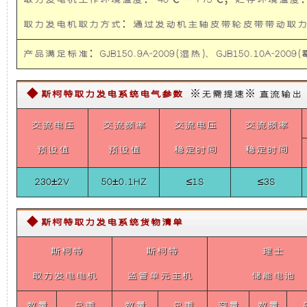
取力发电机工作环境温度：-40℃ — +75℃；贮存环境温度：-
猛
础
更
士
取力发电机取力方式：通过发动机主轴皮带轮皮带带
CTL
系
上
稳
列
产品满足标准：GJB150.9A-2009(湿热)、GJB150.10A-2009(霉
5KW
Belt
增
定，
Power
◆ 斯柯特取力发电系统电气参数
※无需提速※ 直流输出【需定
System
加
维
For
交流电压
交流频率
交流电压
交流频率
Brave
Warrior
了
护
预设值
预设值
稳定时间
稳定时间
CTL
230±2V
50±0.1HZ
≤1S
≤3S
一
保
个
养
◆ 斯柯特取力发电系统货物清单
斯柯特
装
斯柯特
方
理士
取力发电电机
监管单元主机
储能电池
置，
便，
数量
总重
数量
总重
容量
数量