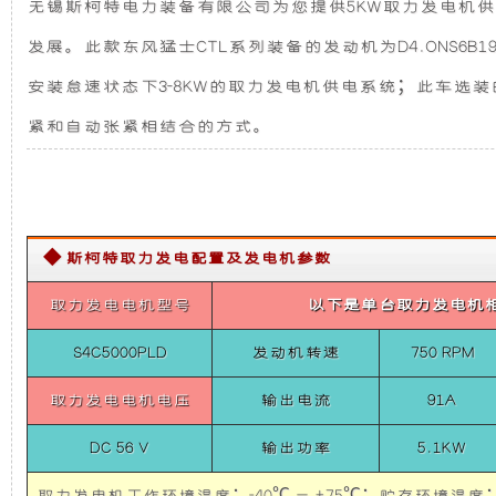
无锡斯柯特电力装备有限公司为您提供5KW取力发电机供
力
发
新
发
发展。此款东风猛士CTL系列装备的发动机为D4.ONS6B19
电
电
设
机
安装怠速状态下3-8KW的取力发电机供电系统；此车选
供
电
紧和自动张紧相结合的方式。
机
计，
系
统-
猛
组
噪
士
CTL
而
音
系
◆ 斯柯特取力发电配置及发电机参数
列
5KW
言，
更
取力发电电机型号
以下是单台取力发电机
取
力
在
低，
发
S4C5000PLD
发动机转速
750 RPM
电
机
取力发电电机电压
输出电流
91A
其
性
供
电
DC 56 V
输出功率
5.1KW
系
基
能
统-