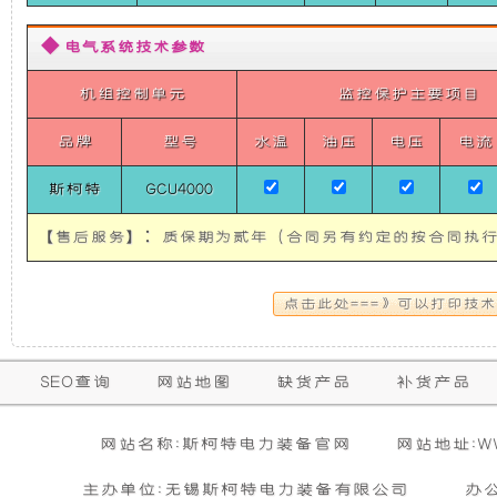
使
所
◆ 电气系统技术参数
发
有
机组控制单元
监控保护主要项目
电
的
品牌
型号
水温
油压
电压
电流
机
超
斯柯特
GCU4000
【售后服务】：质保期为贰年（合同另有约定的按合同执行
有
静
隔
音
音
发
保
SEO查询
网站地图
缺货产品
补货产品
购买本公司产品达到规定金额可获增三滤
零担运输（运费到付）
和
电
修
活动时间 : 从
所需时间 : 3-4 天 [ 国内 ]
2026年01月01日 0点0分
到
2026年12月3
暂
网站名称:斯柯特电力装备官网
网站地址:WWW
期
无
防
机
活动对象 : 所有人
计费方式 : 按订单计费(基本费)
相
主办单位:无锡斯柯特电力装备有限公司
办
内