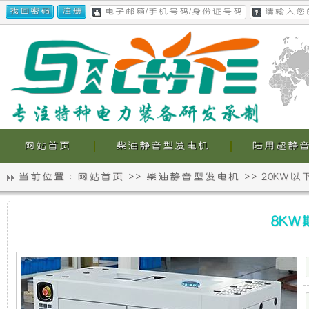
网站首页
柴油静音型发电机
陆用超静
当前位置 :
网站首页
>>
柴油静音型发电机
>>
20KW
静
我
8KW
音
们
8KW
斯
柯
特
发
的
柴
油
电
超
静
音