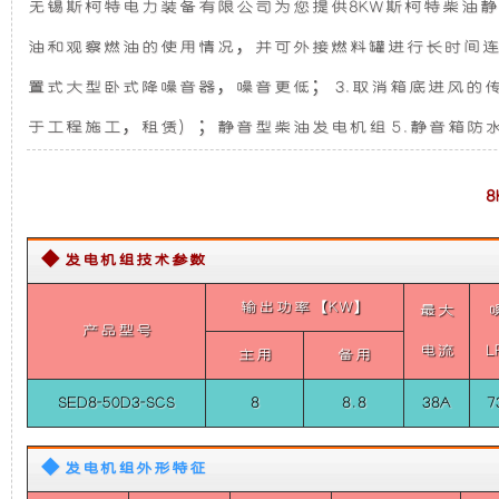
无锡斯柯特电力装备有限公司为您提供8KW斯柯特柴油静音
3000
发
新
转）
油和观察燃油的使用情况，并可外接燃料罐进行长时间连续
8KW
电
设
斯
置式大型卧式降噪音器，噪音更低； 3.取消箱底进风的
柯
特
于工程施工，租赁）；静音型柴油发电机组 5.静音箱防
机
计，
柴
油
静
组
噪
音
发
而
音
电
◆ 发电机组技术参数
机
组
言，
更
输出功率【KW】
（单
最大
相
产品型号
在
低，
电流
L
50HZ
主用
备用
3000
转）
SED8-50D3-SCS
8
8.8
38A
7
其
性
8KW
斯
柯
基
能
◆ 发电机组外形特征
特