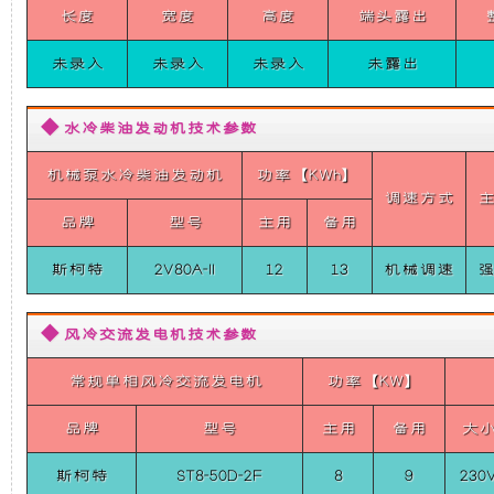
柴
长度
宽度
高度
端头露出
础
更
油
静
音
未录入
未录入
未录入
未露出
上
稳
发
电
机
◆ 水冷柴油发动机技术参数
增
定，
组
（单
机械泵水冷柴油发动机
功率【KWh】
加
维
相
调速方式
50HZ
品牌
型号
主用
备用
3000
了
护
转）
斯柯特
2V80A-II
12
13
机械调速
8KW
SICOTE
一
保
Diesel
◆ 风冷交流发电机技术参数
Silent
个
养
Generator
Set
常规单相风冷交流发电机
功率【KW】
(single-
装
方
phase
品牌
型号
主用
备用
大
50HZ
置，
便，
3000RPM)
斯柯特
ST8-50D-2F
8
9
230