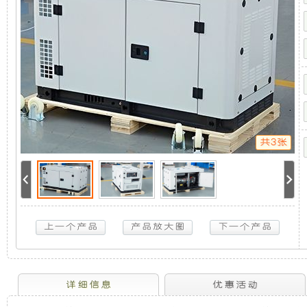
发
机
静
电
机
组
组，
音
（单
相
是
发
50HZ
3000
转）
相
电
8KW
斯
共3张
柯
对
机
特
柴
于
组
油
静
音
开
采
发
电
放
用
机
组
（单
式
全
详细信息
优惠活动
相
50HZ