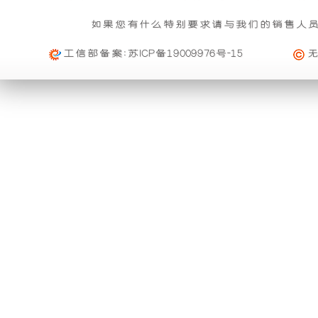
关
基本重量 : 运费由买家承担或者按合同说明执行
雨
组
信
的
如果您有什么特别要求请与我们的销售人
购买公司产品，运费减免优惠方案政策
息
免费范围 : 此配送方式暂无免配送
维
功
产
活动时间 : 从
2023年12月20日 0点0分
到
2030年12月3
工信部备案:
苏ICP备19009976号-15
配送范围 : 按收货人地址
修
活动对象 : 所有人
能。
品
及
大件配载（运费到付）
购物满足一定额度进行打折活动再升级
利
可
索
所需时间 : 4-6 天 [ 国内 ]
活动时间 : 从
2026年01月01日 0点0分
到
2026年12月3
赔
计费方式 : 按订单计费(基本费)
用
以
活动对象 : 所有人
规
基本重量 : 运费由买家承担或者按合同说明执行
外
与
定
免费范围 : 此配送方式暂无免配送
购买本公司产品均可获得购物券在本站消费
一、
壳
进
配送范围 : 按收货人地址
活动时间 : 从
2025年11月01日 0点0分
到
2026年10月
质
活动对象 : 所有人
将
口
专车快运（运费到付）
量
所需时间 : 1-2 天 [ 国内 ]
开
品
保
购买本公司产品均可获得优惠券在本站使用