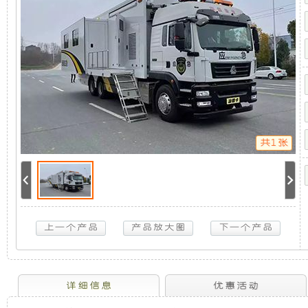
车
机
静
载
发
电
组，
音
机
组
是
发
【分
体
式
相
电
变
频
共1张
全
对
机
水
冷
于
组
单
相
50HZ】
开
采
20KW
扬
放
用
动
柴
油
式
全
详细信息
优惠活动
超
静