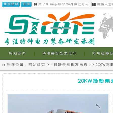
网站首页
柴油静音型发电机
陆用超静
当前位置 :
网站首页
>>
超静音车载发电机
>>
20KW
静
我
20KW
音
们
20KW扬动
扬
动
柴
发
的
油
超
电
超
静
音