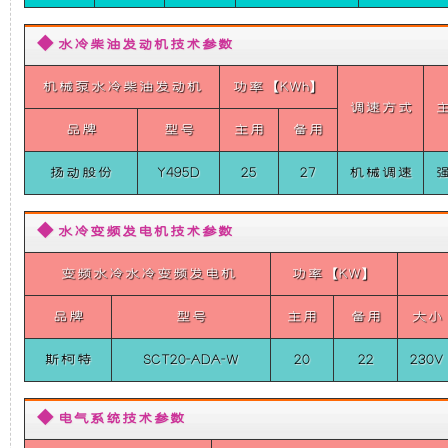
超
础
更
静
音
◆ 水冷柴油发动机技术参数
车
上
稳
载
机械泵水冷柴油发动机
功率【KWh】
发
调速方式
电
增
定，
品牌
型号
主用
备用
机
组
加
维
【分
扬动股份
Y495D
25
27
机械调速
体
式
了
护
变
◆ 水冷变频发电机技术参数
频
全
一
保
变频水冷水冷变频发电机
功率【KW】
水
冷
品牌
个
型号
主用
养
备用
大小
单
相
斯柯特
SCT20-ADA-W
20
22
230V
50HZ】
装
方
20KW
扬
置，
便，
动
◆ 电气系统技术参数
柴