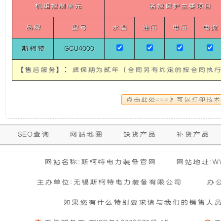
油
机组控制单元
监控保护主要项目
使
所
超
静
品牌
型号
水温
油压
电压
电流
音
发
有
车
斯柯特
GCU4000
载
电
的
发
电
【售后服务】：质保期为贰年（合同另有约定的按合同执行
机
机
超
组
【分
体
有
静
式
变
保
隔
音
SEO查询
网站地图
缺货产品
补货产品
频
购买本公司产品达到规定金额可获增三滤
零担运输（运费到付）
全
修
水
活动时间 : 从
所需时间 : 3-4 天 [ 国内 ]
音
2026年01月01日 0点0分
到
发
2026年12月3
暂
网站名称:斯柯特电力装备官网
网站地址:WWW
冷
期
无
单
活动对象 : 所有人
计费方式 : 按订单计费(基本费)
相
主办单位:无锡斯柯特电力装备有限公司
和
电
办
相
内
关
50HZ】
基本重量 : 运费由买家承担或者按合同说明执行
信
的
20KW
如果您有什么特别要求请与我们的销售人
购买公司产品，运费减免优惠方案政策
防
机
息
YangDong
免费范围 : 此配送方式暂无免配送
维
Vehicle