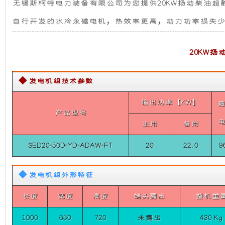
无锡斯柯特电力装备有限公司为您提供20KW扬动柴油超
音
发
新
车
自行开发的水冷永磁电机，热效率更高，动力功率损失
载
电
设
发
电
20KW
机
机
计，
组
【分
◆ 发电机组技术参数
体
组
噪
式
变
输出功率【KW】
而
音
频
产品型号
全
主用
备用
水
言，
更
冷
SED20-50D-YD-ADAW-FT
20
22.0
9
单
在
低，
相
50HZ】
◆ 发电机组外形特征
20KW
其
性
扬
长度
宽度
高度
端头露出
整机重
动
柴
基
能
油
1000
650
720
未露出
430 Kg