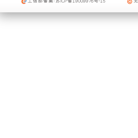
活动时间 : 从
2023年12月20日 0点0分
到
2030年12月3
工信部备案:
苏ICP备19009976号-15
配送范围 : 按收货人地址
Silent
雨
组
修
Generator
活动对象 : 所有人
Set
及
功
产
大件配载（运费到付）
(Water-
cooled
购物满足一定额度进行打折活动再升级
索
所需时间 : 4-6 天 [ 国内 ]
Variable
能。
品
Frequency
活动时间 : 从
2026年01月01日 0点0分
到
2026年12月3
赔
计费方式 : 按订单计费(基本费)
Alternator)
活动对象 : 所有人
利
可
规
基本重量 : 运费由买家承担或者按合同说明执行
定
免费范围 : 此配送方式暂无免配送
用
以
购买本公司产品均可获得购物券在本站消费
一、
配送范围 : 按收货人地址
活动时间 : 从
2025年11月01日 0点0分
到
2026年10月
外
与
质
活动对象 : 所有人
专车快运（运费到付）
量
壳
进
所需时间 : 1-2 天 [ 国内 ]
保
购买本公司产品均可获得优惠券在本站使用
将
口
计费方式 : 按订单计费(基本费)
证
活动时间 : 从
2025年10月01日 0点0分
到
2026年12月
基本重量 : 运费由买家承担或者按合同说明执行
开
品
期
活动对象 : 所有人