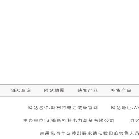
发
新
电
设
机
计，
组
噪
而
音
言，
更
SEO查询
网站地图
缺货产品
补货产品
在
低，
网站名称:斯柯特电力装备官网
网站地址:WWW
其
性
主办单位:无锡斯柯特电力装备有限公司
办
基
能
如果您有什么特别要求请与我们的销售人