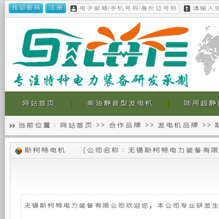
网站首页
柴油静音型发电机
陆用超静
当前位置 :
网站首页
>>
合作品牌
>>
发电机品牌
>>
静
我
斯柯特电机
{
公司名称 : 无锡斯柯特电力装备有
音
们
发
的
电
超
无锡斯柯特电力装备有限公司欢迎您，本公司专业研发生