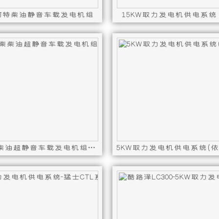
机，
机
斯柯特柴油静音车载发电机组
15KW取力发电机供电系
 4D90-21,发电机型号 : ST12-50D-4F,控制器型号 : GC
专
具
: S4C8000-4U-230,猛士M50是猛士于2021年发布的车
,取力发电电机型号 : S40
为
备
车
噪
辆
音
用
低、
20KW锡柴柴油超静音车载发电机组（分体式单相50HZ短轴）
发
油
4C6000-4U-230,6KW取力发电机供电系统-猛士EQ2101
: 4DW91-35DG32,发电机型号 : ST20-50D
,取力发电电机型号 : S4C
电
耗
而
低、