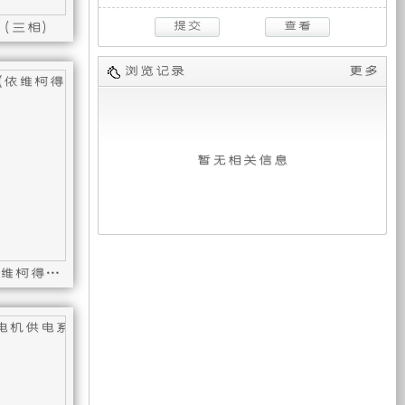
有
最
善
挥
发
机
研
装
用；
限
统（三相）
大
的
动
动
车，
此
公
扭
电
机
性
发
车
司
U4000,12KW斯柯特柴油静音车载发电机组
发
备
型，最大净功率138KW（2400转），发动机型号东风康明斯D4.0NS
C15000,监管单元主机型号 : S40C15000-3U-3
矩
气
型
军
动
的
浏览记录
更多
生
系
号
用
650N·m，
机
不
产
统
东
越
同
的
生
主
足
的
集
风
野
时
排
点
3C11G1
成
康
增
量
车，
在
发
方
产
要
明
加
达
它
与
动
暂无相关信息
斯
废
案，
到
实
发
机，
气
安
3.0L,
D4.0NS6B195，
现
动
的
包
此
再
全
可
直
了
机
发
循
可
以
列
部
功
动
环
全
括
6KW
四
队
率
靠，
机
( EGR)
的
装
偏
性
缸，
结
5KW取力发电机供电系统(依维柯得意)
系
取
备
能
4.0
小，
时
构
灯
力
的
稳
统，
排
驻
紧
-4F-DZ,控制器型号 : GCU4000,20KW锡柴柴油超
5000PLD,监管单元主机型号 : S4C5000-4U-23
发
跨
综
车
定，
凑、
量，
电
越
取
塔
合
时
同
尺
国
机
式
路
需
时
寸
六
供
发
况
要
配
小、
排
力
机
电
展。
油
使
备
重
放
系
对
耗
用
本