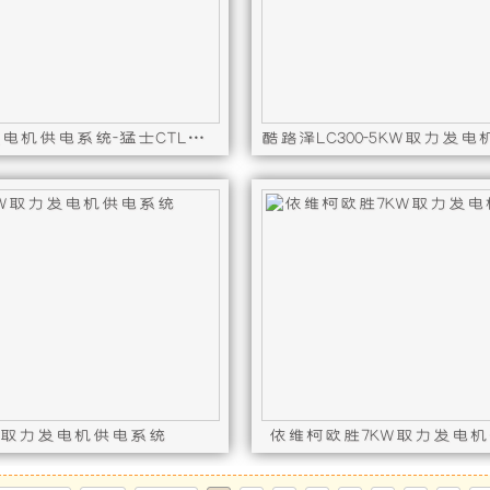
设
维
计，
护
超
简
5KW取力发电机供电系统-猛士CTL系列
F,控制器型号 : GCU4000,15KW斯柯特柴油超静音车载发电机组（
型号 : S4C5000PLD,监管单元主机型号 : S4C5000
,取力发电电机型号 : S4C
静
单
音
方
技
便
术
等
有
特
W取力发电机供电系统
依维柯欧胜7KW取力发电
效
性，
型号 : S4C7000PLD,监管单元主机型号 : S4C7000-4U-2
,取力发电电机型号 : S4C700
型号 : S4C4000-4U-230,福特T8指挥车采用取力